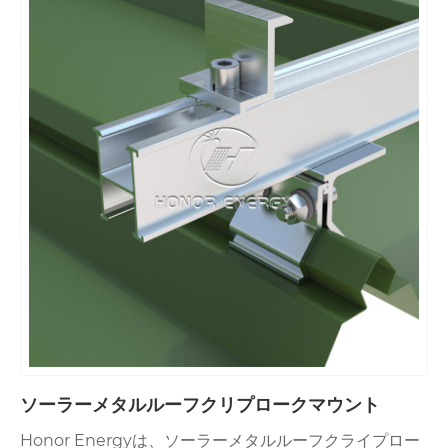
Honor Energyは、アルミニウムの金属ソーラールーフ
マウントを生産しています。同社は高品質のアルミニウ
ム合金の使用に優れており、そのコアの利点は軽量で腐
食耐性の両方です。材料の特性により、金属屋根に設置
すると、時間と労力を節約し、操作が簡単です。他の材
料溶液が必要な場合、同じブランドの炭素鋼の金属ソー
ラー屋根の取り付け（高負荷を含む容量）も信頼でき、
金属屋根ソーラーの多様なニーズを満たすことができま
す。
ソーラーメタルルーフクリプロークマウント
Honor Energyは、ソーラーメタルルーフクライプロー