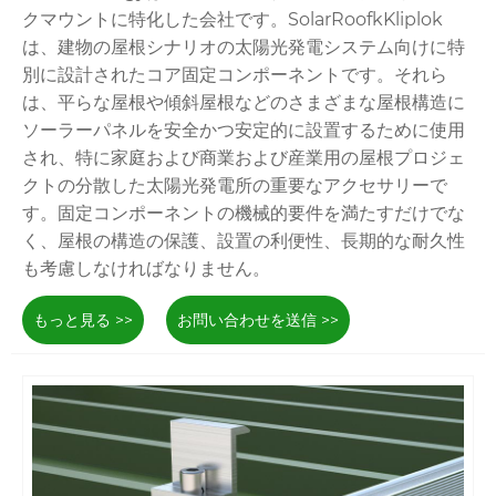
クマウントに特化した会社です。SolarRoofkKliplok
は、建物の屋根シナリオの太陽光発電システム向けに特
別に設計されたコア固定コンポーネントです。それら
は、平らな屋根や傾斜屋根などのさまざまな屋根構造に
ソーラーパネルを安全かつ安定的に設置するために使用
され、特に家庭および商業および産業用の屋根プロジェ
クトの分散した太陽光発電所の重要なアクセサリーで
す。固定コンポーネントの機械的要件を満たすだけでな
く、屋根の構造の保護、設置の利便性、長期的な耐久性
も考慮しなければなりません。
もっと見る >>
お問い合わせを送信 >>
Energyのスチールメタルソーラールーフマウントソリ
ューションを称えましょう！同社は高強度の炭素鋼で作
られており、強力な負荷をかける容量がコアハイライト
として強力であるため、金属屋根に大型の太陽光発電パ
ネルの設置に適しています。もっと知りたい場合は、当
社の特定の製品の説明をクリックして、見てみましょ